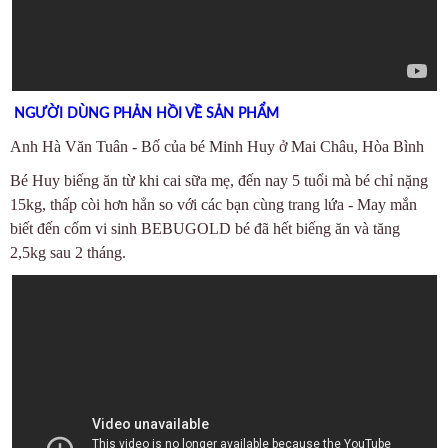
NGƯỜI DÙNG PHẢN HỒI VỀ SẢN PHẨM
Anh Hà Văn Tuân - Bố của bé Minh Huy ở Mai Châu, Hòa Bình
Bé Huy biếng ăn từ khi cai sữa mẹ, đến nay 5 tuổi mà bé chỉ nặng
15kg, thấp còi hơn hẳn so với các bạn cùng trang lứa - May mắn
biết đến cốm vi sinh BEBUGOLD bé đã hết biếng ăn và tăng
2,5kg sau 2 tháng.