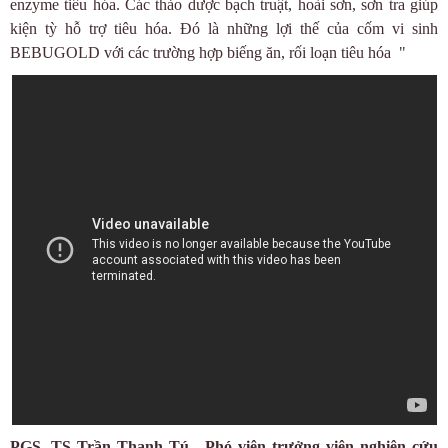
enzyme tiêu hóa. Các thảo dược bạch truật, hoài sơn, sơn tra giúp
kiện tỳ hỗ trợ tiêu hóa. Đó là những lợi thế của cốm vi sinh
BEBUGOLD với các trường hợp biếng ăn, rối loạn tiêu hóa "
PGS. TS Trần Thanh Tú - Phó viện trưởng viện nghiên cứu