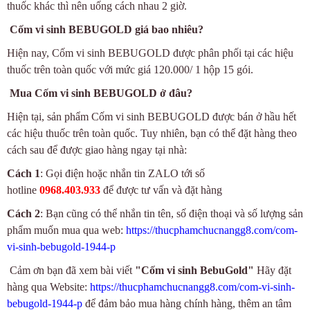
thuốc khác thì nên uống cách nhau 2 giờ.
Cốm vi sinh BEBUGOLD
giá bao nhiêu?
Hiện nay,
Cốm vi sinh BEBUGOLD
được phân phối tại các hiệu
thuốc trên toàn quốc với mức giá 120.000/ 1 hộp 15 gói.
Mua
Cốm vi sinh BEBUGOLD
ở đâu?
Hiện tại, sản phẩm
Cốm vi sinh BEBUGOLD
được bán ở hầu hết
các hiệu thuốc trên toàn quốc. Tuy nhiên, bạn có thể đặt hàng theo
cách sau để được giao hàng ngay tại nhà:
Cách 1
: Gọi điện hoặc nhắn tin ZALO tới số
hotline
0968.403.933
để được tư vấn và đặt hàng
Cách 2
: Bạn cũng có thể nhắn tin tên, số điện thoại và số lượng sản
phẩm muốn mua qua web:
https://thucphamchucnangg8.com/com-
vi-sinh-bebugold-1944-p
Cảm ơn bạn đã xem bài viết
"
Cốm vi sinh BebuGold
"
Hãy đặt
hàng qua Website:
https://thucphamchucnangg8.com/com-vi-sinh-
bebugold-1944-p
để đảm bảo mua hàng chính hàng, thêm an tâm