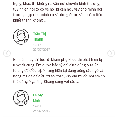
a.
họng, khạc thì không ra. Vẫn nói chuyện bình thường,
xuốn
mình
tuy nhiên nói to có vẻ hơi bị cản hơi. Vậy cho mình hỏi
sản 
trường hợp như mình có sử dụng được sản phẩm tiêu
khiết thanh không ...
Trần Thị
Thanh
13:47
25/07/2017
Con 
khôn
 mẹ
Em năm nay 29 tuổi đi khám phụ khoa thì phát hiện bị
em
u xơ tử cung. Em được bác sỹ chỉ định dùng Nga Phụ
Khang để điều trị. Nhưng hiện tại đang uống râu ngô và
bông mã đề để điều trị sỏi thận, Vậy em muốn hỏi em có
thể dùng Nga Phụ Khang cùng với râu ...
Lê Mỹ
Linh
14:01
25/07/2017