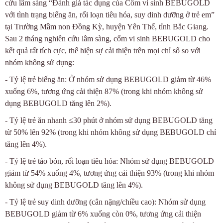
cứu lâm sàng “Đánh giá tác dụng của Cốm vi sinh BEBUGOLD
với tình trạng biếng ăn, rối loạn tiêu hóa, suy dinh dưỡng ở trẻ em”
tại Trường Mầm non Đồng Kỳ, huyện Yên Thế, tỉnh Bắc Giang.
Sau 2 tháng nghiên cứu lâm sàng, cốm vi sinh BEBUGOLD cho
kết quả rất tích cực, thể hiện sự cải thiện trên mọi chỉ số so với
nhóm không sử dụng:
- Tỷ lệ trẻ biếng ăn: Ở nhóm sử dụng BEBUGOLD giảm từ 46%
xuống 6%, tương ứng cải thiện 87% (trong khi nhóm không sử
dụng BEBUGOLD tăng lên 2%).
- Tỷ lệ trẻ ăn nhanh ≤30 phút ở nhóm sử dụng BEBUGOLD tăng
từ 50% lên 92% (trong khi nhóm không sử dụng BEBUGOLD chỉ
tăng lên 4%).
- Tỷ lệ trẻ táo bón, rối loạn tiêu hóa: Nhóm sử dụng BEBUGOLD
giảm từ 54% xuống 4%, tương ứng cải thiện 93% (trong khi nhóm
không sử dụng BEBUGOLD tăng lên 4%).
- Tỷ lệ trẻ suy dinh dưỡng (cân nặng/chiều cao): Nhóm sử dụng
BEBUGOLD giảm từ 6% xuống còn 0%, tương ứng cải thiện