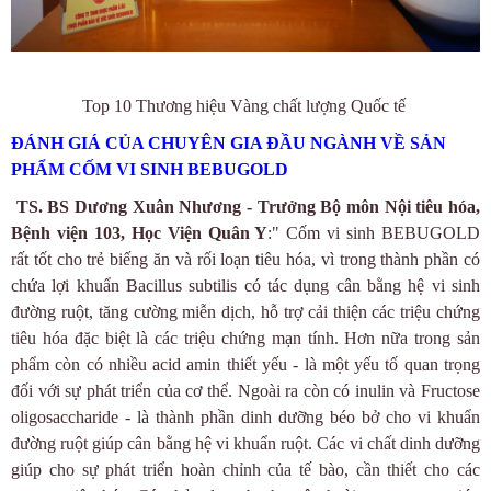
Top 10 Thương hiệu Vàng chất lượng Quốc tế
ĐÁNH GIÁ CỦA CHUYÊN GIA ĐẦU NGÀNH VỀ SẢN
PHẨM CỐM VI SINH BEBUGOLD
TS. BS Dương Xuân Nhương - Trưởng Bộ môn Nội tiêu hóa,
Bệnh viện 103, Học Viện Quân Y
:
" Cốm vi sinh BEBUGOLD
rất tốt cho trẻ biếng ăn và rối loạn tiêu hóa, vì trong thành phần có
chứa lợi khuẩn Bacillus subtilis có tác dụng cân bằng hệ vi sinh
đường ruột, tăng cường miễn dịch, hỗ trợ cải thiện các triệu chứng
tiêu hóa đặc biệt là các triệu chứng mạn tính. Hơn nữa trong sản
phẩm còn có nhiều acid amin thiết yếu - là một yếu tố quan trọng
đối với sự phát triển của cơ thể. Ngoài ra còn có inulin và Fructose
oligosaccharide - là thành phần dinh dưỡng béo bở cho vi khuẩn
đường ruột giúp cân bằng hệ vi khuẩn ruột. Các vi chất dinh dưỡng
giúp cho sự phát triển hoàn chỉnh của tế bào, cần thiết cho các