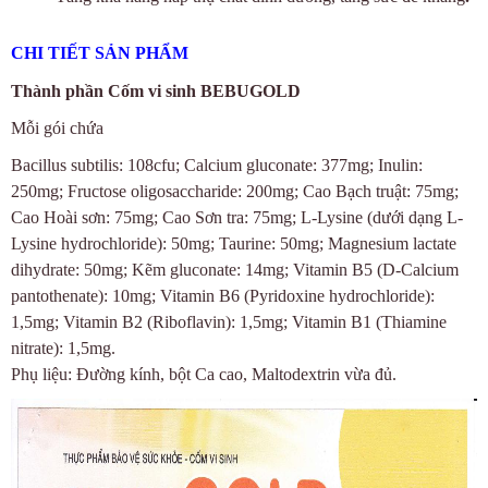
CHI TIẾT SẢN PHẨM
Thành phần
Cốm vi sinh BEBUGOLD
Mỗi gói chứa
Bacillus subtilis: 108cfu; Calcium gluconate: 377mg; Inulin:
250mg; Fructose oligosaccharide: 200mg; Cao Bạch truật: 75mg;
Cao Hoài sơn: 75mg; Cao Sơn tra: 75mg; L-Lysine (dưới dạng L-
Lysine hydrochloride): 50mg; Taurine: 50mg; Magnesium lactate
dihydrate: 50mg; Kẽm gluconate: 14mg; Vitamin B5 (D-Calcium
pantothenate): 10mg; Vitamin B6 (Pyridoxine hydrochloride):
1,5mg; Vitamin B2 (Riboflavin): 1,5mg; Vitamin B1 (Thiamine
nitrate): 1,5mg.
Phụ liệu: Đường kính, bột Ca cao, Maltodextrin vừa đủ.