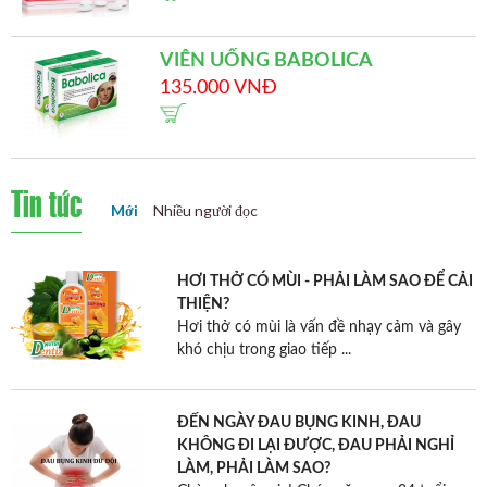
VIÊN UỐNG BABOLICA
135.000 VNĐ
Tin tức
Mới
Nhiều người đọc
HƠI THỞ CÓ MÙI - PHẢI LÀM SAO ĐỂ CẢI
THIỆN?
Hơi thở có mùi là vấn đề nhạy cảm và gây
khó chịu trong giao tiếp ...
ĐẾN NGÀY ĐAU BỤNG KINH, ĐAU
KHÔNG ĐI LẠI ĐƯỢC, ĐAU PHẢI NGHỈ
LÀM, PHẢI LÀM SAO?