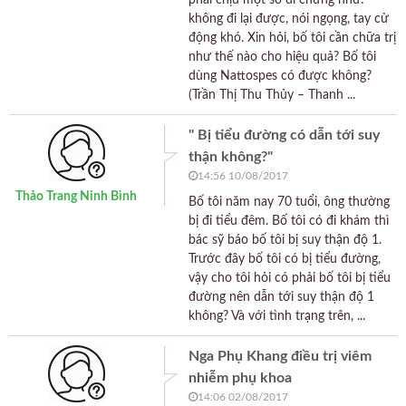
phải chịu một số di chứng như:
không đi lại được, nói ngọng, tay cử
động khó. Xin hỏi, bố tôi cần chữa trị
như thế nào cho hiệu quả? Bố tôi
dùng Nattospes có được không?
(Trần Thị Thu Thủy – Thanh ...
" Bị tiểu đường có dẫn tới suy
thận không?"
14:56 10/08/2017
Thảo Trang Ninh Bình
Bố tôi năm nay 70 tuổi, ông thường
bị đi tiểu đêm. Bố tôi có đi khám thì
bác sỹ báo bố tôi bị suy thận độ 1.
Trước đây bố tôi có bị tiểu đường,
vậy cho tôi hỏi có phải bố tôi bị tiểu
đường nên dẫn tới suy thận độ 1
không? Và với tình trạng trên, ...
Nga Phụ Khang điều trị viêm
nhiễm phụ khoa
14:06 02/08/2017