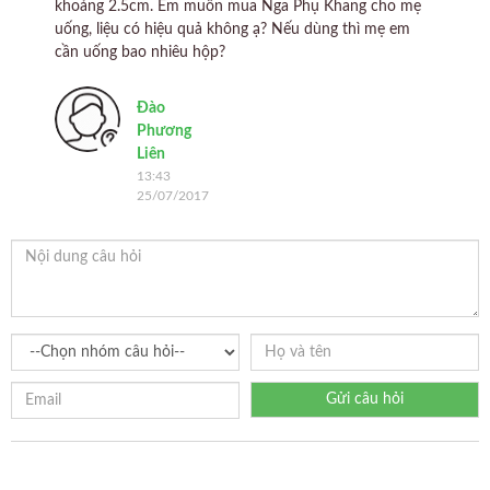
khoảng 2.5cm. Em muốn mua Nga Phụ Khang cho mẹ
Em n
uống, liệu có hiệu quả không ạ? Nếu dùng thì mẹ em
u xơ
cần uống bao nhiêu hộp?
Khan
bông
thể 
Đào
Phương
Liên
13:43
25/07/2017
Gửi câu hỏi