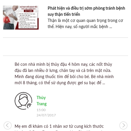
Phát hiện và điều trị sớm phòng tránh bệnh
suy thận tiến triển
Thận là một cơ quan quan trọng trong cơ
thể. Hiện nay, số người mắc bệnh ...
ngồi
Bé con nhà mình bị thủy đậu 4 hôm nay, các nốt thủy
Mình
ụng
đậu đã lan nhiều ở lưng, chân tay và cả trên mặt nữa.
họng
Mình đang dùng thuốc tím để bôi cho bé. Bé nhà mình
tuy 
mới 8 tháng, có thể sử dụng được gel su bạc để ...
trườ
khiết
Thùy
Trang
15:00
24/07/2017
Mẹ em đi khám có 1 nhân xơ tử cung kích thước