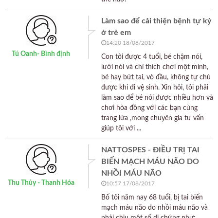
Làm sao để cải thiện bệnh tự kỷ
ở trẻ em
14:20 18/08/2017
Tú Oanh- Bình định
Con tôi được 4 tuổi, bé chậm nói,
lười nói và chỉ thích chơi một mình,
bé hay bứt tai, vò đầu, không tự chủ
được khi đi vệ sinh. Xin hỏi, tôi phải
làm sao để bé nói được nhiều hơn và
chơi hòa đồng với các bạn cùng
trang lứa ,mong chuyên gia tư vấn
giúp tôi với ...
NATTOSPES - ĐIỀU TRỊ TAI
BIẾN MẠCH MÁU NÃO DO
NHỒI MÁU NÃO
Thu Thủy - Thanh Hóa
10:57 17/08/2017
Bố tôi năm nay 68 tuổi, bị tai biến
mạch máu não do nhồi máu não và