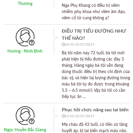
Thương
Nga Phụ Khang có điều trị viêm
nhiễm phụ khoa như viêm âm đạo,
viêm cổ tử cung không ạ?
ĐIỀU TRỊ TIỂU ĐƯỜNG NHƯ
THẾ NÀO?
20:50 29/07/2017
Hương - Ninh Bình
Bà tôi năm nay 72 tuổi, bà tôi mới
phát hiện bị tiểu đường các đây 3
tháng. Hàng ngày bà tôi vẫn đang
dùng thuốc điều trị theo chỉ định của
bác sỹ, và hiện taị lượng đường trong
máu bà tôi tự đo được trong khoảng
5.5 – 6.5 mmol/l. Vậy bà tôi có cần
tiếp tục ăn ...
Phục hồi chức năng sau tai biến
13:10 26/07/2017
Mẹ cháu đã 43 tuổi, có tiền sử tăng
Ngọc Huyền Bắc Giang
huyết áp, bị tai biến mạch máu não.